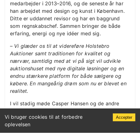
medarbejder i 2013–2016, og de seneste år har
han arbejdet med design og kunst i København.
Ditte er uddannet revisor og har en baggrund
som regnskabschef. Sammen bringer de både
erfaring, energi og nye idéer med sig.
– Vi glæder os til at videreføre Holstebro
Auktioner samt traditionen for kvalitet og
nærvær, samtidig med at vi på sigt vil udvikle
auktionshuset med nye digitale løsninger og en
endnu stærkere platform for både sælgere og
købere. En mangeårig drøm som nu er blevet en
realitet.
I vil stadig møde Casper Hansen og de andre
medarbejdere i auktionshuset.
Vi bruger cookies til at forbedre
Holstebro Auktioner ApS - Stationsvej 76 - 7500
Accepter
🇬🇧
Første auktion med de nye ejere var d. 6. oktober
Holstebro -
(+45) 97 40 11 11
- mail@ho-auk.dk
oplevelsen
- CVR: 45729354
2025 og indeholdt Design klassikere og moderne
belysning, smykker, biler og moderne kunst samt